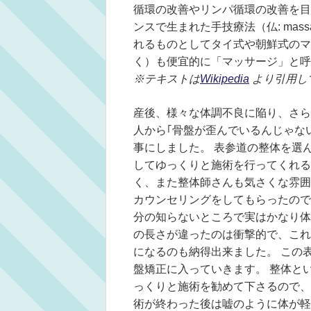
循環の改善やリンパ循環の改善を目
ンスで生まれた手技療法（仏: ma
れるものとしてタイ式や朝鮮式のマ
く）も便宜的に「マッサージ」と呼
※テキストは
Wikipedia
より引用し
産後、様々な体調不良に陥り、さら
人から｢骨盤が歪んでいるんじゃな
事にしました。 表参道の整体を選
してゆっくりと施術を行ってくれる
く、また整体師さんも気さくな雰囲
カウンセリングをしてもらったので
分の知らないところで実はかなり体
の長さが違ったのは衝撃的で、これ
になるのも納得出来ました。 この
盤矯正に入っていきます。 整体と
っくりと施術を勧めて下さるので、
術が終わった後は嘘のように体が軽