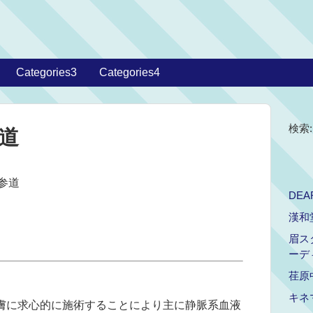
Categories3
Categories4
検索:
参道
表参道
DEA
漢和
眉ス
ーデ
荏原
キネ
は、皮膚に求心的に施術することにより主に静脈系血液