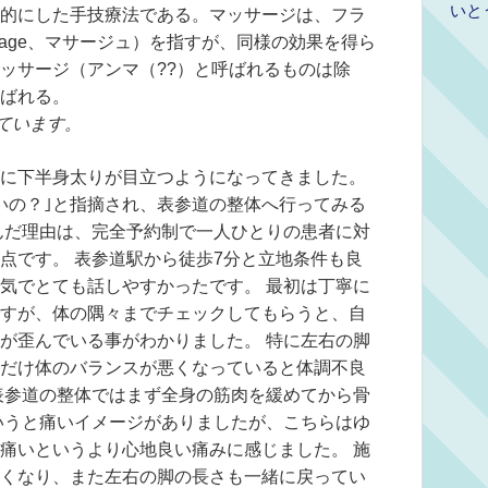
いと
的にした手技療法である。マッサージは、フラ
ssage、マサージュ）を指すが、同様の効果を得ら
ッサージ（アンマ（??）と呼ばれるものは除
ばれる。
ています。
に下半身太りが目立つようになってきました。
いの？｣と指摘され、表参道の整体へ行ってみる
んだ理由は、完全予約制で一人ひとりの患者に対
点です。 表参道駅から徒歩7分と立地条件も良
気でとても話しやすかったです。 最初は丁寧に
すが、体の隅々までチェックしてもらうと、自
が歪んでいる事がわかりました。 特に左右の脚
だけ体のバランスが悪くなっていると体調不良
表参道の整体ではまず全身の筋肉を緩めてから骨
いうと痛いイメージがありましたが、こちらはゆ
痛いというより心地良い痛みに感じました。 施
くなり、また左右の脚の長さも一緒に戻ってい