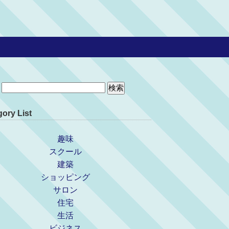
ory List
趣味
スクール
建築
ショッピング
サロン
住宅
生活
ビジネス