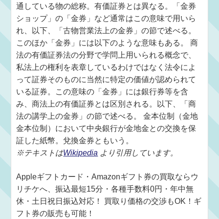
通している物の総称。有価証券とは異なる。「金券
ショップ」の「金券」など通常はこの意味で用いら
れ、以下、「古物営業法上の金券」の節で述べる。
このほか「金券」には以下のような意味もある。 商
法の有価証券法の分野で学問上用いられる概念で、
私法上の権利を表章しているわけではなく法令によ
って証券そのものに当然に特定の価値が認められて
いる証券。この意味の「金券」には銀行券等を含
み、商法上の有価証券とは区別される。以下、「商
法の講学上の金券」の節で述べる。 金本位制（金地
金本位制）において中央銀行が金地金との交換を保
証した紙幣。兌換金券ともいう。
※テキストは
Wikipedia
より引用しています。
Appleギフトカード・Amazonギフト券の買取ならウ
リチケへ、振込最短15分・各種手数料0円・年中無
休・土日祝日振込対応！ 買取り価格の交渉もOK！ギ
フト券の販売も可能！