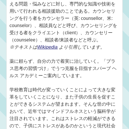
える問題・悩みなどに対し、専門的な知識や技術を
用いて行われる相談援助のことである。カウンセリ
ングを行う者をカウンセラー（英: counsellor、米:
counselor）、相談員などと呼び、カウンセリングを
受ける者をクライエント（client）、カウンセリー
（counselee）、相談者/来談者などと呼ぶ。
※テキストは
Wikipedia
より引用しています。
薬に頼らず、自分の力で着実に治していく。「プラ
ス思考の習慣づけ」でうつ克服を目指すスパーブ ヘ
ルス アカデミーご案内しています。
学校教育は時代が変っていくことによって大きな変
革をしていくことになり、また子供の生長を促すこ
とができるシステムが望まれます。そんな世の中に
おいて、近年ではマインドフルネスという脳科学が
注目されています。これはストレスの軽減ができる
ので、子供にストレスがあるのかというと現代社会