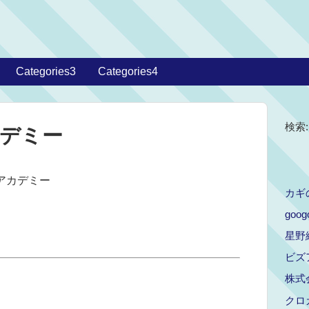
Categories3
Categories4
検索:
デミー
アカデミー
カギ
goog
星野
ビズ
株式会
クロ