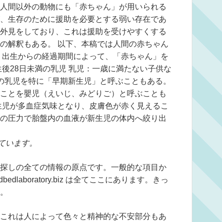
人間以外の動物にも「赤ちゃん」が用いられる
、生存のために援助を必要とする弱い存在であ
外見をしており、これは援助を受けやすくする
の解釈もある。 以下、本稿では人間の赤ちゃん
、出生からの経過期間によって、「赤ちゃん」を
後28日未満の乳児 乳児：一歳に満たない子供な
の乳児を特に「早期新生児」と呼ぶこともある。
ことを嬰児（えいじ、みどりご）と呼ぶことも
生児が多血症気味となり、皮膚色が赤く見えるこ
の圧力で胎盤内の血液が新生児の体内へ絞り出
ています。
z はお客様がお探しの全ての情報の原点です。一般的な項目か
edlaboratory.biz は全てここにあります。きっ
。
これは人によって色々と精神的な不安部分もあ