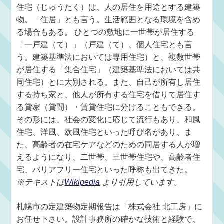
住宅（じゅうたく）は、人の居住を用途とする建築
物。「住居」とも言う。生活範囲となる環境を含め
る場合もある。 ひとつの敷地に一世帯が居住する
「一戸建（て）」（戸建（て）、個人住宅とも言
う。建築基準法においては専用住宅）と、複数世帯
が居住する「集合住宅」（建築基準法においては共
同住宅）とに大別される。また、自己が所有し居住
する持ち家と、他人が所有する住宅を借りて居住す
る貸家（貸間）・賃貸住宅に分けることもできる。
その形には、社会の変化に応じて流行もあり、和風
住宅、洋風、欧風住宅といった呼び名があり、ま
た、高齢者の在宅ケアなどのための同居する人が増
えるようになり、二世帯、三世帯住宅や、高齢者住
宅、バリアフリー住宅といった呼称も出てきた。
※テキストは
Wikipedia
より引用しています。
札幌市の定建築物定期報告は「株式会社 北工房」に
お任せ下さい。設計事務所の確かな技術と経験で、