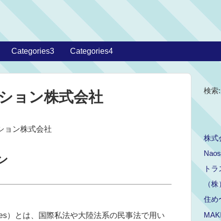
Categories3
Categories4
検索:
ション株式会社
ーション株式会社
株式
Naos
ン
トラ
（株
住め
MAK
ables）とは、国際私法や大陸法系の民事法で用い