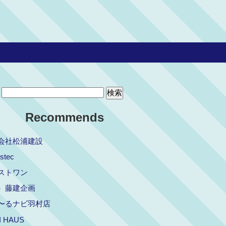
Recommends
会社松浦建設
stec
ストワン
）藤建企画
〜るナビ羽村店
I HAUS