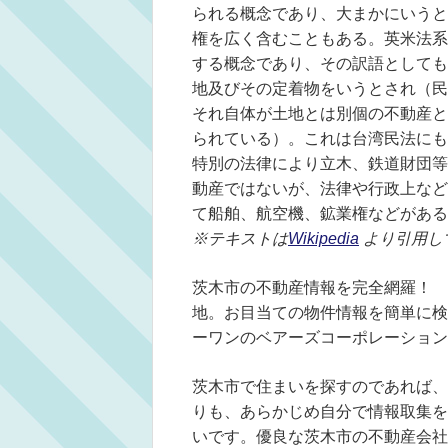
られる概念であり、大まかにいうと
権を広く含むこともある。英米法系の民事
する概念であり、その訳語としても
地及びその定着物をいうとされ（民
それ自体が土地とは別個の不動産と
られている）。これは台湾民法にも
特別の法律により立木、鉄道財団等
動産ではないが、法律や行政上など
て船舶、航空機、鉱業権などがある
※テキストは
Wikipedia
より引用し
茨木市の不動産情報を完全網羅！ 
地。お目当ての物件情報を簡単に検
ーワンのベアーズコーポレーション
茨木市で住まいを探すのであれば、
りも、あらかじめ自分で情報取集を
いです。優良な茨木市の不動産会社